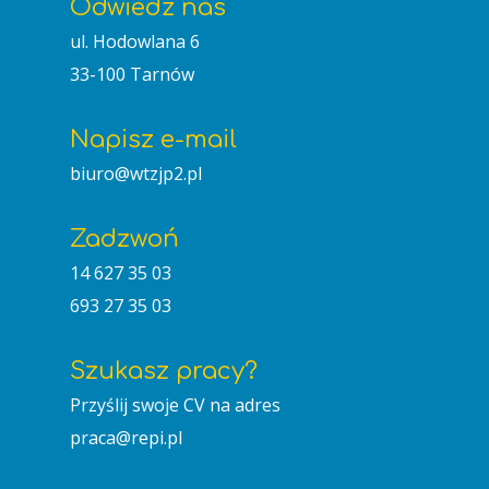
Odwiedź nas
ul. Hodowlana 6
33-100 Tarnów
Napisz e-mail
biuro@wtzjp2.pl
Zadzwoń
14 627 35 03
693 27 35 03
Szukasz pracy?
Przyślij swoje CV na adres
praca@repi.pl