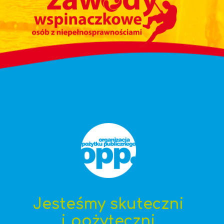
Jesteśmy skuteczni
i pożyteczni