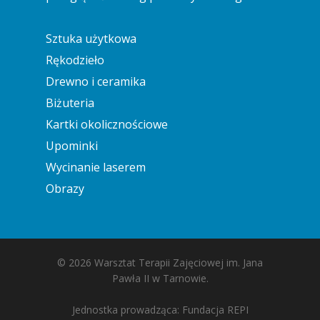
Sztuka użytkowa
Rękodzieło
Drewno i ceramika
Biżuteria
Kartki okolicznościowe
Upominki
Wycinanie laserem
Obrazy
© 2026 Warsztat Terapii Zajęciowej im. Jana
Pawła II w Tarnowie.
Jednostka prowadząca: Fundacja REPI