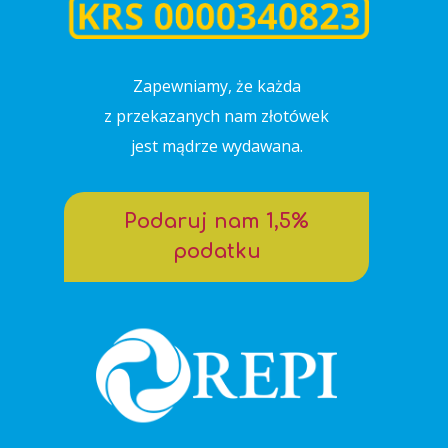
Zapewniamy, że każda
z przekazanych nam złotówek
GŁÓWNA
jest mądrze wydawana.
O NAS
Podaruj nam 1,5%
AKTUALNOŚCI
Wizytówka
podatku
TWORZYMY
Cele
Pracownie
1,5%
Regulamin
KONTAKT
Patron