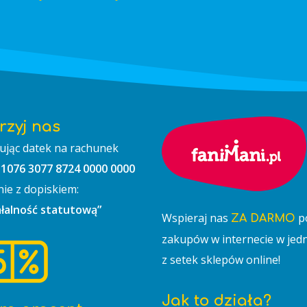
rzyj nas
ując datek na rachunek
 1076 3077 8724 0000 0000
nie z dopiskiem:
ałalność statutową”
Wspieraj nas
p
ZA DARMO
zakupów w internecie w je
z setek sklepów online!
Jak to działa?