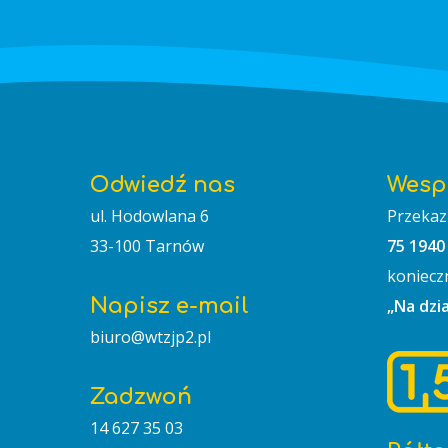
Odwiedź nas
Wesp
ul. Hodowlana 6
Przekaz
33-100 Tarnów
75 1940
koniecz
Napisz e-mail
„Na dzi
biuro@wtzjp2.pl
Zadzwoń
14 627 35 03