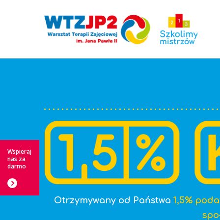
Hit enter to search or ESC to close
Wspieraj
nas za
darmo
Otrzymywany od Państwa
1,5% poda
spo