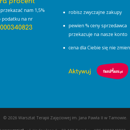
ra procent
przekazać nam 1,5%
robisz zwyczajne zakupy
 podatku na nr
pewien % ceny sprzedawca
0000340823
przekazuje na nasze konto
cena dla Ciebie się nie zmien
© 2026 Warsztat Terapii Zajęciowej im. Jana Pawła II w Tarnowie.