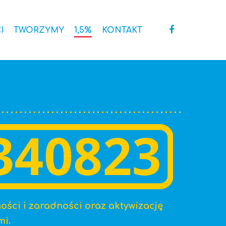
I
TWORZYMY
1,5%
KONTAKT
ści i zaradności oraz aktywizację
mi.