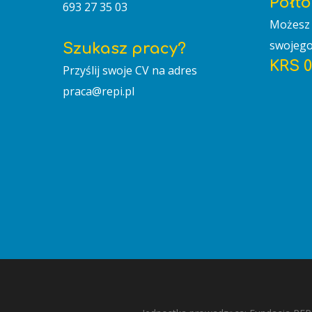
Półto
693 27 35 03
Możesz 
swojego
Szukasz pracy?
KRS 
Przyślij swoje CV na adres
praca@repi.pl