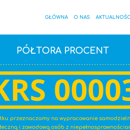
GŁÓWNA
O NAS
AKTUALNOŚC
PÓŁTORA PROCENT
tku przeznaczamy na wypracowanie samodzielno
łeczną i zawodową osób z niepełnosprawnościa