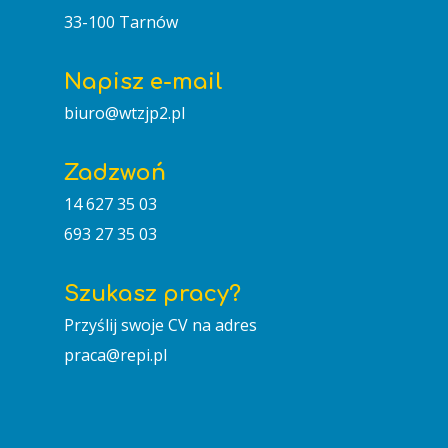
33-100 Tarnów
Napisz e-mail
biuro@wtzjp2.pl
Zadzwoń
14 627 35 03
693 27 35 03
Szukasz pracy?
Przyślij swoje CV na adres
GŁÓWNA
praca@repi.pl
O NAS
AKTUALNOŚCI
Wizytówka