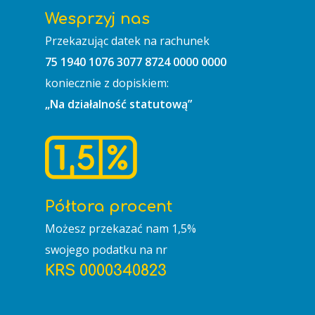
TWORZYMY
Cele
Wesprzyj nas
Przekazując datek na rachunek
Pracownie
1,5%
75 1940 1076 3077 8724 0000 0000
Regulamin
KONTAKT
koniecznie z dopiskiem:
„Na działalność statutową”
Patron
Półtora procent
Możesz przekazać nam 1,5%
swojego podatku na nr
KRS 0000340823