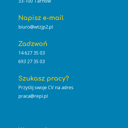
33-100 Tarnów
Napisz e-mail
GŁÓWNA
biuro@wtzjp2.pl
O NAS
Zadzwoń
AKTUALNOŚCI
Wizytówka
14 627 35 03
TWORZYMY
Cele
693 27 35 03
Pracownie
1,5%
Szukasz pracy?
Regulamin
KONTAKT
Przyślij swoje CV na adres
Patron
praca@repi.pl