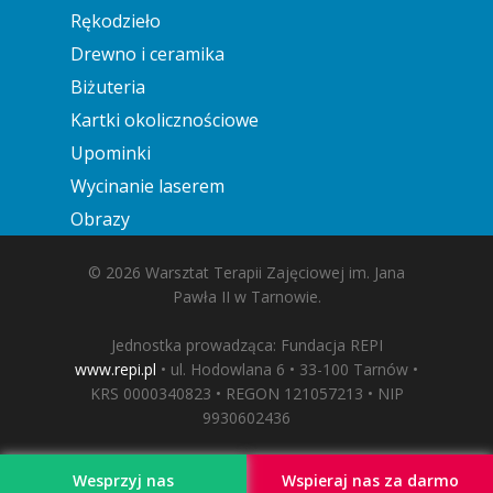
Rękodzieło
Drewno i ceramika
Biżuteria
Kartki okolicznościowe
Upominki
Wycinanie laserem
Obrazy
© 2026 Warsztat Terapii Zajęciowej im. Jana
Pawła II w Tarnowie.
Jednostka prowadząca: Fundacja REPI
www.repi.pl
• ul. Hodowlana 6 • 33-100 Tarnów •
KRS 0000340823 • REGON 121057213 • NIP
9930602436
Wesprzyj nas
Wspieraj nas za darmo