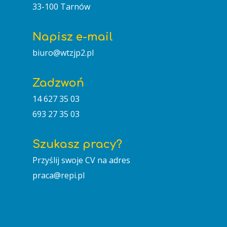
33-100 Tarnów
GŁÓWNA
Napisz e-mail
biuro@wtzjp2.pl
O NAS
AKTUALNOŚCI
Zadzwoń
Wizytówka
14 627 35 03
TWORZYMY
Cele
693 27 35 03
Pracownie
1,5%
Szukasz pracy?
Regulamin
KONTAKT
Przyślij swoje CV na adres
Patron
praca@repi.pl