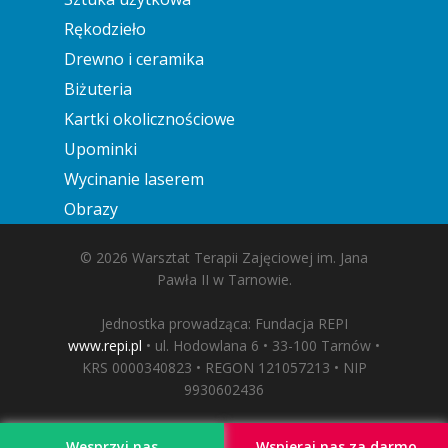
Rękodzieło
Drewno i ceramika
Biżuteria
Kartki okolicznościowe
Upominki
Wycinanie laserem
Obrazy
© 2026 Warsztat Terapii Zajęciowej im. Jana
Pawła II w Tarnowie.
Jednostka prowadząca: Fundacja REPI
www.repi.pl
• ul. Hodowlana 6 • 33-100 Tarnów •
KRS 0000340823 • REGON 121057213 • NIP
9930602436
Wesprzyj nas
Wspieraj nas za darmo