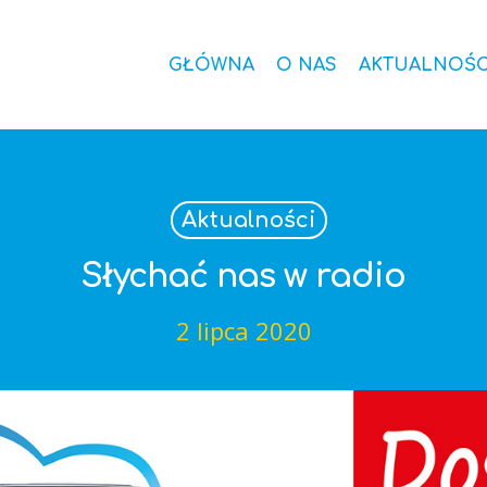
GŁÓWNA
O NAS
AKTUALNOŚC
Aktualności
Słychać nas w radio
2 lipca 2020