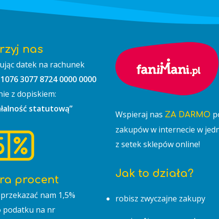
rzyj nas
ując datek na rachunek
 1076 3077 8724 0000 0000
nie z dopiskiem:
ałalność statutową”
Wspieraj nas
p
ZA DARMO
zakupów w internecie w je
z setek sklepów online!
Jak to działa?
ra procent
przekazać nam 1,5%
robisz zwyczajne zakupy
 podatku na nr