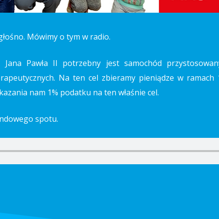
łośno. Mówimy o tym w radio.
im. Jana Pawła II potrzebny jest samochód przystosow
erapeutycznych. Na ten cel zbieramy pieniądze w ramach 
kazania nam 1% podatku na ten właśnie cel.
undowego spotu.