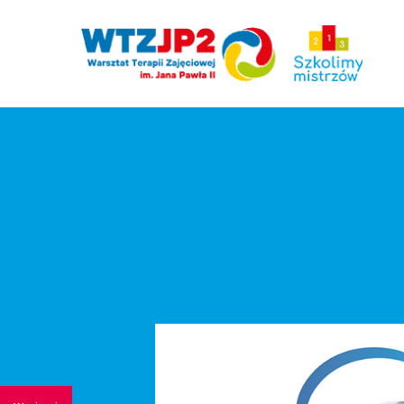
Hit enter to search or ESC to close