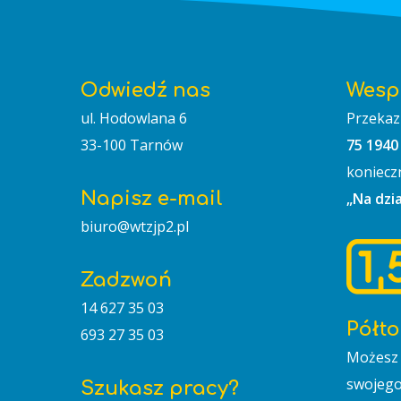
Odwiedź nas
Wesp
ul. Hodowlana 6
Przekaz
33-100 Tarnów
75 1940
koniecz
Napisz e-mail
„Na dzi
biuro@wtzjp2.pl
Zadzwoń
14 627 35 03
Półto
693 27 35 03
Możesz 
swojego
Szukasz pracy?