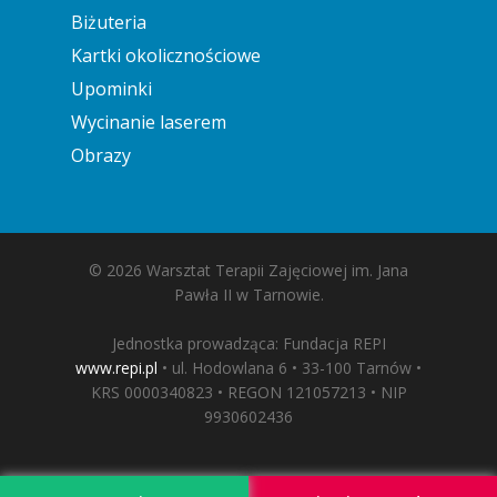
Biżuteria
Kartki okolicznościowe
Upominki
Wycinanie laserem
Obrazy
© 2026 Warsztat Terapii Zajęciowej im. Jana
Pawła II w Tarnowie.
Jednostka prowadząca: Fundacja REPI
www.repi.pl
• ul. Hodowlana 6 • 33-100 Tarnów •
KRS 0000340823 • REGON 121057213 • NIP
9930602436