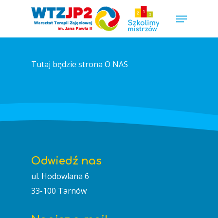
Hit enter to search or ESC to close
Tutaj będzie strona O NAS
Odwiedź nas
ul. Hodowlana 6
33-100 Tarnów