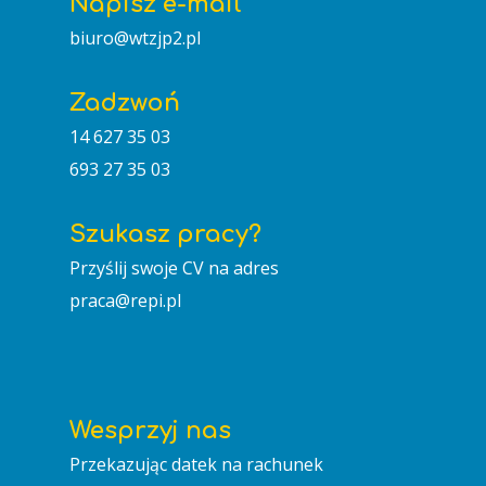
Napisz e-mail
biuro@wtzjp2.pl
Zadzwoń
14 627 35 03
693 27 35 03
Szukasz pracy?
Przyślij swoje CV na adres
praca@repi.pl
Wesprzyj nas
Przekazując datek na rachunek