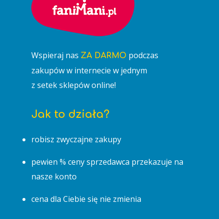
Pracownie
1,5%
Regulamin
KONTAKT
Patron
Wspieraj nas
podczas
ZA DARMO
zakupów w internecie w jednym
z setek sklepów online!
Jak to działa?
robisz zwyczajne zakupy
pewien % ceny sprzedawca przekazuje na
nasze konto
cena dla Ciebie się nie zmienia