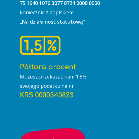
75 1940 1076 3077 8724 0000 0000
koniecznie z dopiskiem:
„Na działalność statutową”
Półtora procent
Możesz przekazać nam 1,5%
swojego podatku na nr
GŁÓWNA
KRS 0000340823
O NAS
AKTUALNOŚCI
Wizytówka
TWORZYMY
Cele